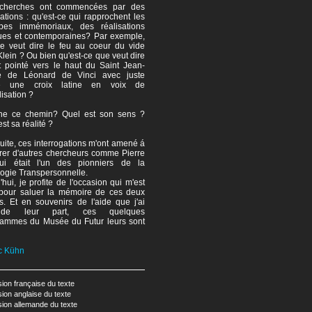
cherches ont commencées par des
gations : qu'est-ce qui rapprochent les
ypes immémoriaux, des réalisations
ues et contemporaines? Par exemple,
ce veut dire le feu au coeur du vide
Klein ? Ou bien qu'est-ce que veut dire
t pointé vers le haut du Saint Jean-
te de Léonard de Vinci avec juste
re une croix latine en voix de
lisation ?
e ce chemin? Quel est son sens ?
st sa réalité ?
suite, ces interrogations m'ont amené á
rer d'autres chercheurs comme Pierre
ui était l'un des pionniers de la
ogie Transpersonnelle.
'hui, je profite de l'occasion qui m'est
pour saluer la mémoire de ces deux
 Et en souvenirs de l'aide que j'ai
de leur part, ces quelques
rammes du Musée du Futur leurs sont
c Kühn
sion française du texte
sion anglaise du texte
sion allemande du texte