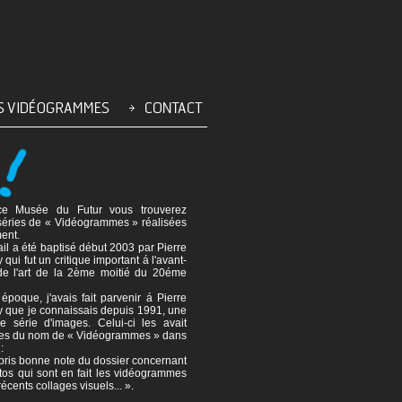
e Musée du Futur vous trouverez
éries de « Vidéogrammes » réalisées
ent.
ail a été baptisé début 2003 par Pierre
qui fut un critique important á l'avant-
de l'art de la 2ème moitié du 20éme
 époque, j'avais fait parvenir á Pierre
 que je connaissais depuis 1991, une
e série d'images. Celui-ci les avait
ées du nom de « Vidéogrammes » dans
:
ai pris bonne note du dossier concernant
tos qui sont en fait les vidéogrammes
écents collages visuels... ».