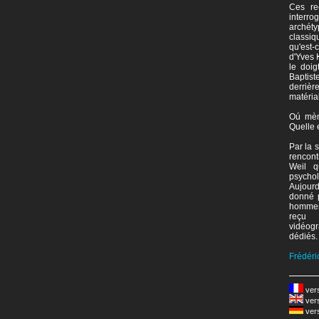
Ces re
interro
archét
classiq
qu'est-
d'Yves 
le doig
Baptis
derriè
matéria
Oú mèn
Quelle e
Par la 
rencont
Weil q
psychol
Aujourd
donné 
hommes.
reçu 
vidéog
dédiés.
Frédéri
ver
ver
ver