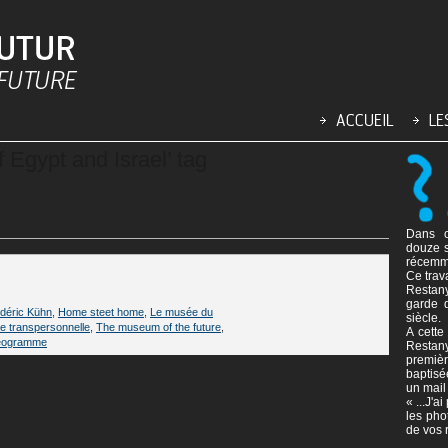
f Egypt and Israel’ tag
Dans c
douze s
récemm
Ce trav
Restany 
garde 
déric Kühn
,
Home steet home
,
Le musée du
siècle.
e transpersonnelle
,
The museum of the future
,
A cette
éogramme
Restany
premièr
baptis
un mail 
« ...J'
les pho
de vos r