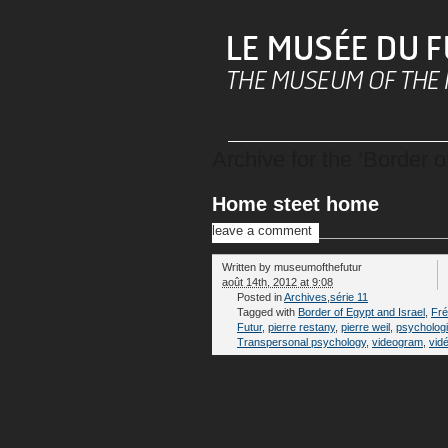
Archive for the ‘Border o
Home steet home
leave a comment
Written by
museumofthefutur
août 14th, 2012 at 9:08
Posted in
Archives
,
série 11
Tagged with
Border of Egypt and Israel
,
Fré
Futur
,
pierre restany
,
pierre weil
,
psychologi
Transpersonal psychology
,
videogram
,
vid