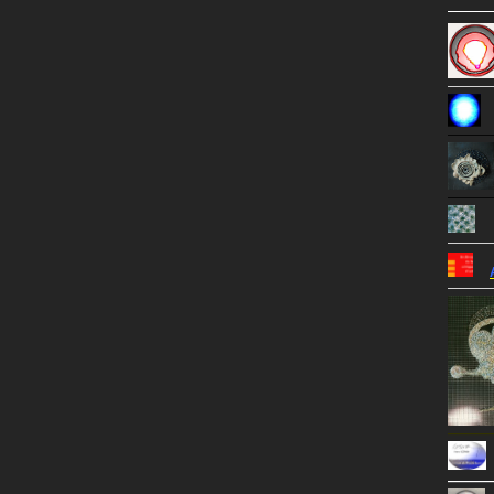
———
———
———
———
———
———
———