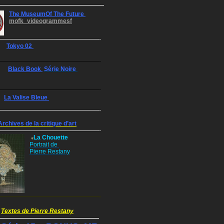
The MuseumOf The Future
mofk_videogrammesf
—————————————————-
Tokyo 02
—————————————————-
Black Book
Série Noire
—————————————————-
La Valise Bleue
—————————————————-
Archives de la critique d’art
—————————————————-
La Chouette
Portrait de
Pierre Restany
—————————————————-
Textes de Pierre Restany
—————————————————